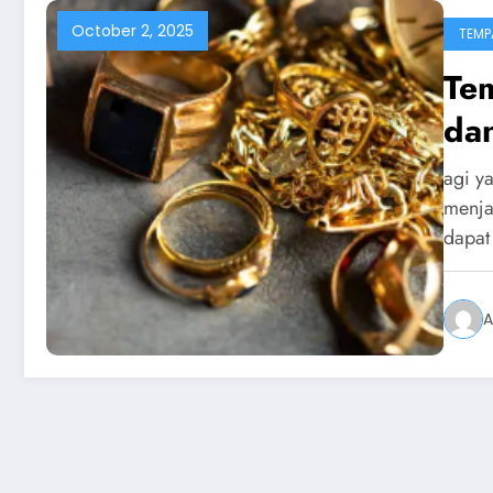
October 2, 2025
TEMP
Tem
dan
agi y
menja
dapat
A