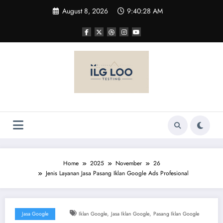
Skip
August 8, 2026
9:40:28 AM
to
content
Home
2025
November
26
Jenis Layanan Jasa Pasang Iklan Google Ads Profesional
,
,
Jasa Google
Iklan Google
Jasa Iklan Google
Pasang Iklan Google