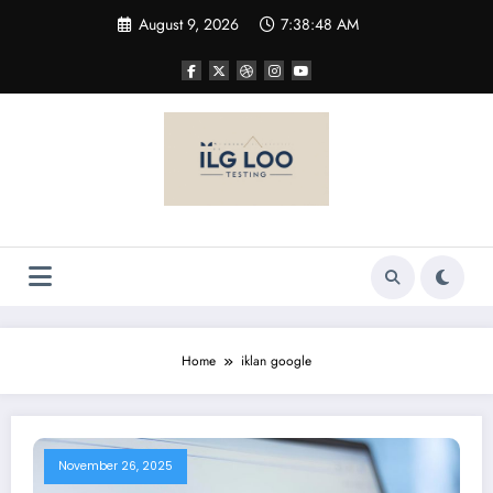
Skip
August 9, 2026
7:38:49 AM
to
content
Home
iklan google
November 26, 2025