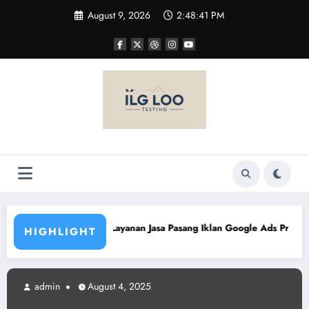
Skip
August 9, 2026
2:48:42 PM
to
content
asa Pasang Iklan Google Ads Profesional
Printing Kain Meter
HIGHLIGHT
in
August 4, 2025
admin